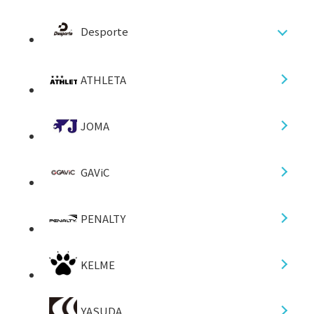
Desporte
ATHLETA
JOMA
GAViC
PENALTY
KELME