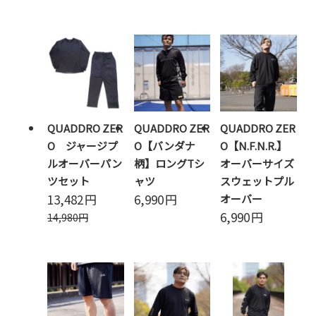
QUADDRO ZER
QUADDRO ZER
QUADDRO ZER
O ジャージプ
O【バンダナ
O【N.F.N.R.】
ルオーバーパン
柄】ロングTシ
オーバーサイズ
ツセット
ャツ
スウェットプル
13,482
円
6,990
円
オーバー
6,990
円
14,980
円