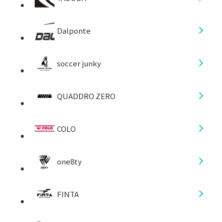
YASUDA
Dalponte
soccer junky
QUADDRO ZERO
COLO
one8ty
FINTA