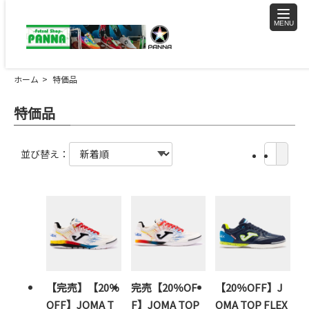
toggle
naviga
ホーム
特価品
特価品
並び替え：
【完売】【20％
完売【20％OF
【20％OFF】J
OFF】JOMA T
F】JOMA TOP
OMA TOP FLEX