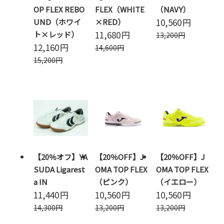
OP FLEX REBO
FLEX（WHITE
（NAVY）
10,560
円
UND（ホワイ
×RED）
11,680
円
ト×レッド）
13,200
円
12,160
円
14,600
円
15,200
円
【20％オフ】YA
【20％OFF】J
【20％OFF】J
SUDA Ligarest
OMA TOP FLEX
OMA TOP FLEX
a IN
（ピンク）
（イエロー）
11,440
円
10,560
円
10,560
円
14,300
円
13,200
円
13,200
円