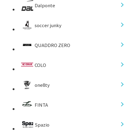
Dalponte
soccer junky
QUADDRO ZERO
COLO
one8ty
FINTA
Spazio