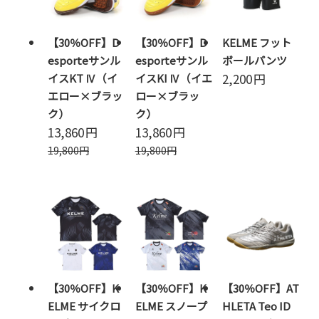
【30％OFF】D
【30％OFF】D
KELME フット
esporteサンル
esporteサンル
ボールパンツ
2,200
円
イスKT Ⅳ（イ
イスKI Ⅳ（イエ
エロー×ブラッ
ロー×ブラッ
ク）
ク）
13,860
円
13,860
円
19,800
円
19,800
円
【30％OFF】K
【30％OFF】K
【30％OFF】AT
ELME サイクロ
ELME スノープ
HLETA Teo ID