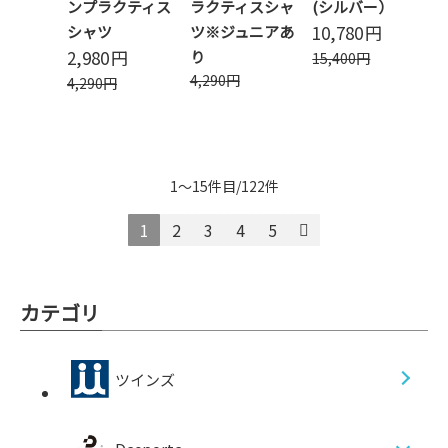
ンプラクティス
ラクティスシャ
(シルバー）
10,780
円
シャツ
ツ※ジュニアあ
2,980
円
り
15,400
円
4,290
円
4,290
円
1～15件目/122件
1
2
3
4
5
カテゴリ
ツインズ