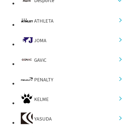
Desporte
ATHLETA
JOMA
GAViC
PENALTY
KELME
YASUDA