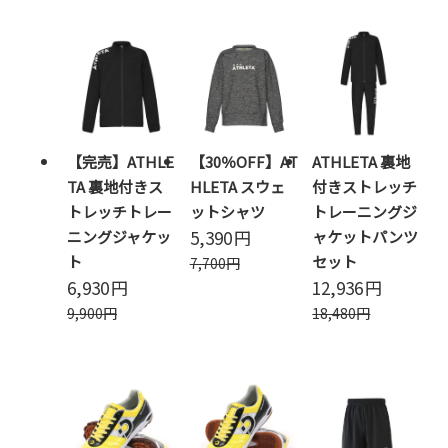
【完売】ATHLE
【30％OFF】AT
ATHLETA 裏地
TA 裏地付きス
HLETA スウェ
付きストレッチ
トレッチトレー
ットシャツ
トレーニングジ
5,390
円
ニングジャケッ
ャケットパンツ
ト
セット
7,700
円
6,930
円
12,936
円
9,900
円
18,480
円